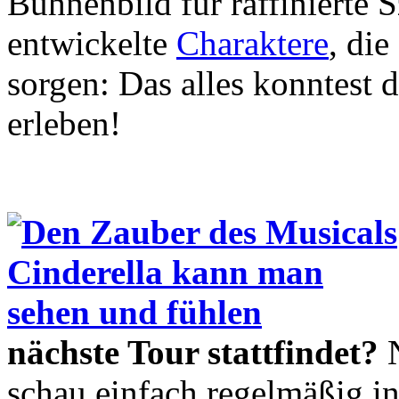
Bühnenbild für raffinierte 
entwickelte
Charaktere
, di
sorgen: Das alles konntest d
erleben!
nächste Tour stattfindet?
N
schau einfach regelmäßig i